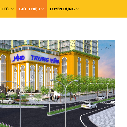
N TỨC
GIỚI THIỆU
TUYỂN DỤNG