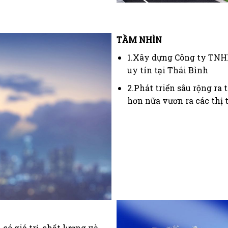
TẦM NHÌN
1.Xây dựng Công ty TNH
uy tín tại Thái Bình
2.Phát triển sâu rộng ra
hơn nữa vươn ra các thị 
có giá trị, chất lượng và