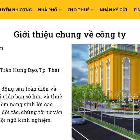
HUYỂN NHƯỢNG
NHÀ PHỐ
CHO THUÊ
NHẬN KÝ GỬI
TI
Giới thiệu chung về công ty
ến
 Trần Hưng Đạo, Tp. Thái
t động sản toàn diện và
i giúp bạn sở hữu và thuê
iềm năng sinh lời cao,
 đối tác, chúng tôi tư vấn
 đội ngũ kinh nghiệm.