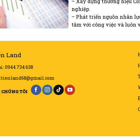
– Xây dựng thương hiệu Cô
nghiệp.
– Phát triển nguồn nhân lự
tâm với công việc và luôn v
ến Land
i: 0944.734.638
T
ettienland68@gmail.com
I CHÚNG TÔI