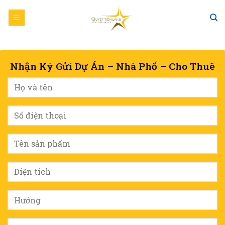
Skip
to
content
Nhận Ký Gửi Dự Án – Nhà Phố – Cho Thuê