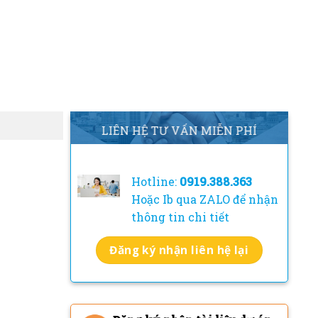
LIÊN HỆ TƯ VẤN MIỄN PHÍ
Hotline:
0919.388.363
Hoặc Ib qua ZALO để nhận
thông tin chi tiết
Đăng ký nhận liên hệ lại