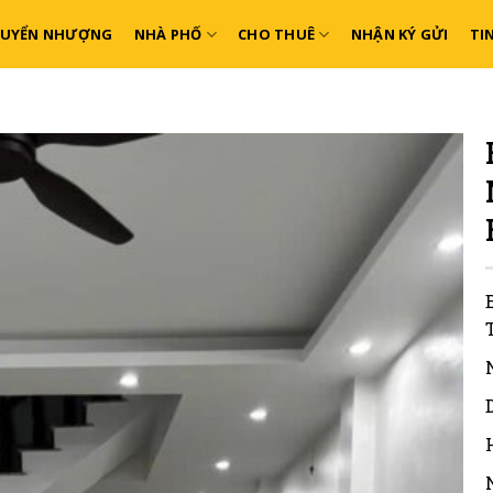
HUYỂN NHƯỢNG
NHÀ PHỐ
CHO THUÊ
NHẬN KÝ GỬI
TI