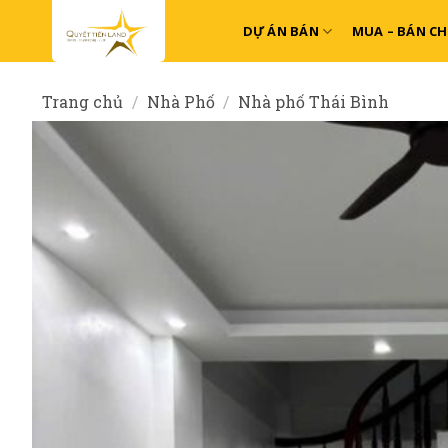
Skip
DỰ ÁN BÁN
MUA – BÁN C
to
content
Trang chủ
/
Nhà Phố
/
Nhà phố Thái Bình