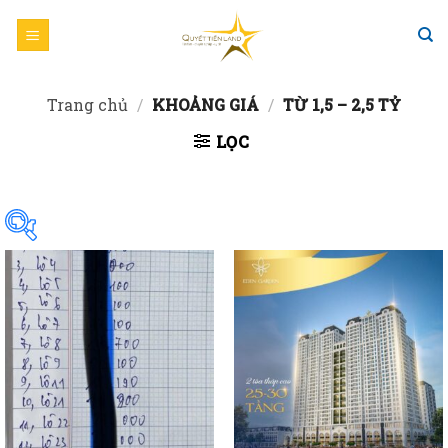
Skip
to
content
Trang chủ
/
KHOẢNG GIÁ
/
TỪ 1,5 – 2,5 TỶ
LỌC
Tìm sản phẩm
Tỉnh thành
Quận huyện